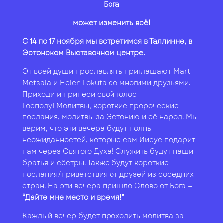
Бога
может изменить всё!
С 14 по 17 ноября мы встретимся в Таллинне, в
Эстонском Выставочном центре.
От всей души прославлять приглашают Mart
Metsala и Helen Lokuta cо многими друзьями.
Приходи и принеси свой голос
Господу!
Молитвы, короткие пророческие
послания, молитвы за Эстонию и её народ. Мы
верим, что эти вечера будут полны
неожиданностей, которые сам Иисус подарит
нам через Святого Духа! Служить будут наши
братья и сёстры. Также будут короткие
послания/приветствия от друзей из соседних
стран. На эти вечера пришло Слово от Бога —
“Дайте мне место и время!”
Каждый вечер будет проходить молитва за