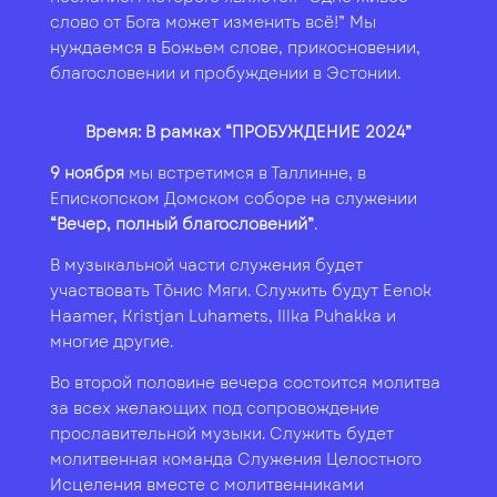
слово от Бога может изменить всё!” Мы
нуждаемся в Божьем слове, прикосновении,
благословении и пробуждении в Эстонии.
Время: В рамках “ПРОБУЖДЕНИЕ 2024”
9 ноября
мы встретимся в Таллинне, в
Епископском Домском соборе на служении
“Вечер, полный благословений”
.
В музыкальной части служения будет
участвовать Тõнис Mяги.
Служить будут Eenok
Haamer, Kristjan Luhamets, Illka Puhakka и
многие другие.
Во второй половине вечера состоится молитва
за всех желающих под сопровождение
прославительной музыки. Служить будет
молитвенная команда Служения Целостного
Исцеления вместе с молитвенниками