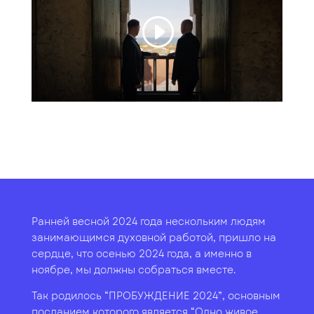
Ранней весной 2024 года нескольким людям
занимающимся духовной работой, пришло на
сердце, что осенью 2024 года, а именно в
ноябре, мы должны собраться вместе.
Так родилось “ПРОБУЖДЕНИЕ 2024”, основным
посланием которого является “Одно живое